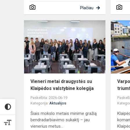
Plačiau
Vieneri
metai
draugystės
su
Klaipėdos
valstybine
kolegija
Vieneri metai draugystės su
Varpo
Klaipėdos valstybine kolegija
trium
Paskelbta: 2026-06-19
Paskelb
Kategorija:
Aktualijos
Kategor
Šiais mokslo metais minime gražią
Klaipė
bendradarbiavimo sukaktį – jau
komand
vienerius metus...
Klaipėd