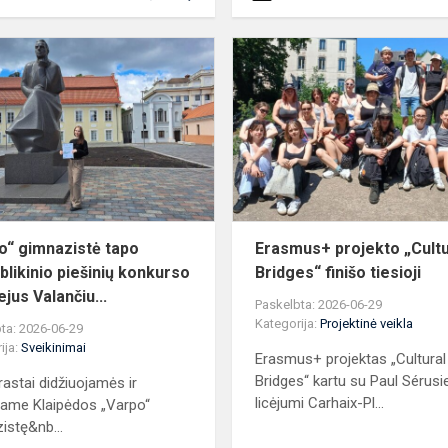
„Varpo“
gimnazistė
tapo
respublikinio
piešinių
konkurso
„M...
o“ gimnazistė tapo
Erasmus+ projekto „Cultu
blikinio piešinių konkurso
Bridges“ finišo tiesioji
jus Valančiu...
Paskelbta: 2026-06-29
Kategorija:
Projektinė veikla
ta: 2026-06-29
ija:
Sveikinimai
Erasmus+ projektas „Cultural
Bridges“ kartu su Paul Sérusi
astai didžiuojamės ir
licėjumi Carhaix-Pl...
name Klaipėdos „Varpo“
istę&nb...