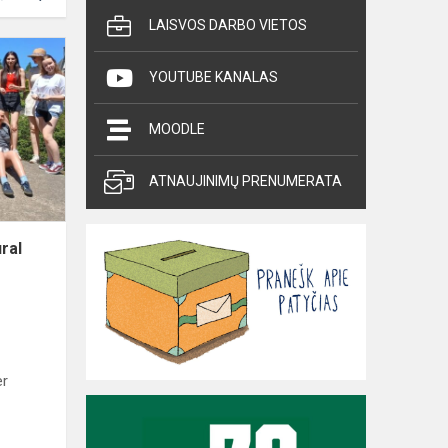
LAISVOS DARBO VIETOS
Erasmus+
projekto
YOUTUBE KANALAS
„Cultural
Bridges“
MOODLE
finišo
tiesioji
ATNAUJINIMŲ PRENUMERATA
ral
er