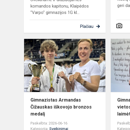
geri da
komandos kapitonu, Klaipėdos
"Varpo" gimnazijos 1G kl...
Plačiau
Gimnazista
Armandas
Čižauskas
iškovojo
bronzos
medalį
Gimnazistas Armandas
Gimna
Čižauskas iškovojo bronzos
vieto
medalį
laimė
Paskelbta: 2026-06-16
Paskelb
Kategorija:
Sveikinimai
Kategor