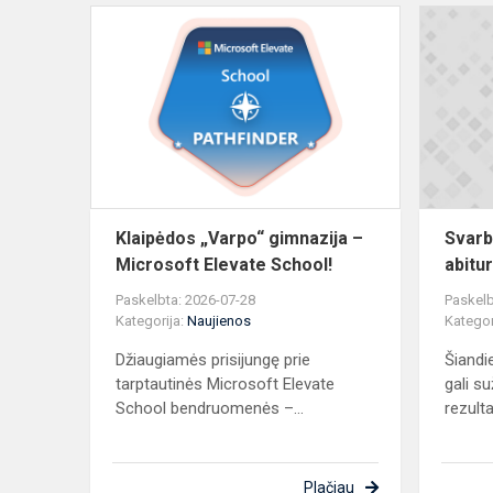
Klaipėdos
„Varpo“
gimnazija
–
Microsoft
Elevate
School!
Klaipėdos „Varpo“ gimnazija –
Svarb
Microsoft Elevate School!
abitu
Paskelbta: 2026-07-28
Paskelb
Kategorija:
Naujienos
Kategor
Džiaugiamės prisijungę prie
Šiandie
tarptautinės Microsoft Elevate
gali s
School bendruomenės –...
rezulta
Plačiau