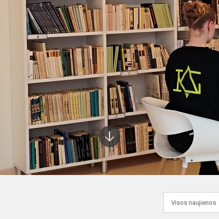
Į
apačią