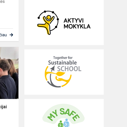
žės
čiau
Socialinė
akcija
organizacijai
„Niekieno
vaikai“
paremti
ijai