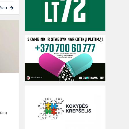
čiau
Emilija
Slušnytė
geriausių
sportininkų
aštuntuke
mūsų