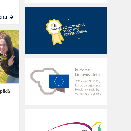
čiau
Kaimynų
alėja
šiemet
pasipildė
dar
dviem
medžiais
pildė
r