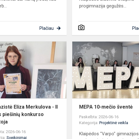
rb...
progimnazija gegužės...
Plačiau
Pla
s
Gimnazistė
Eliza
Merkulova
-
II
vietos
piešinių
konkurso
la...
zistė Eliza Merkulova - II
MEPA 10-mečio šventė
s piešinių konkurso
Paskelbta: 2026-06-16
toja
Kategorija:
Projektinė veikla
ta: 2026-06-16
Klaipėdos "Varpo" gimnazijo
ija:
Sveikinimai