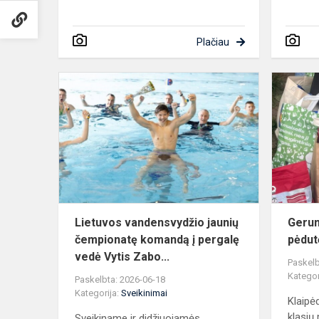
Plačiau
Lietuvos
vandensvyd
jaunių
čempionatę
komandą
į
pergalę...
Lietuvos vandensvydžio jaunių
Gerum
čempionatę komandą į pergalę
pėdut
vedė Vytis Zabo...
Paskelb
Kategor
Paskelbta: 2026-06-18
Kategorija:
Sveikinimai
Klaipė
klasių 
Sveikiname ir didžiuojamės