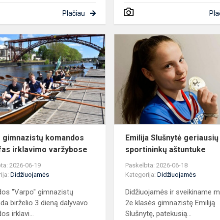
Plačiau
Pla
Varpo
gimnazistų
komandos
triumfas
irklavimo
varžybose
 gimnazistų komandos
Emilija Slušnytė geriausių
fas irklavimo varžybose
sportininkų aštuntuke
ta: 2026-06-19
Paskelbta: 2026-06-18
ija:
Didžiuojamės
Kategorija:
Didžiuojamės
dos "Varpo" gimnazistų
Didžiuojamės ir sveikiname 
a birželio 3 dieną dalyvavo
2e klasės gimnazistę Emiliją
os irklavi...
Slušnytę, patekusią...