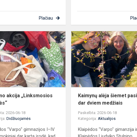
Plačiau
Pla
Gerumo
žio
akcija
„Linksmosios
pėdutės“
o akcija „Linksmosios
Kaimynų alėja šiemet pasi
ės“
dar dviem medžiais
ta: 2026-06-18
Paskelbta: 2026-06-18
ija:
Didžiuojamės
Kategorija:
Aktualijos
dos "Varpo" gimnazijos I–IV
Klaipėdos "Varpo" gimanzija i
mokiniai dar kartą įrodė, kad
Klaipėdos Liudviko Stulpino