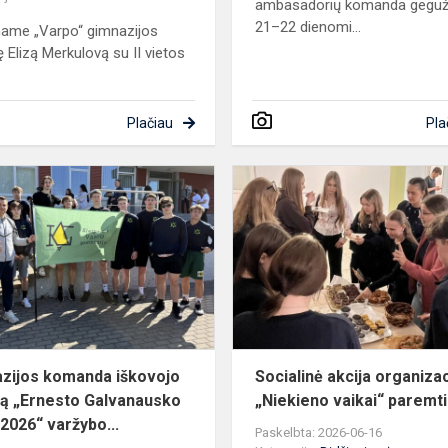
ambasadorių komanda gegu
21–22 dienomi...
name „Varpo“ gimnazijos
 Elizą Merkulovą su II vietos
Plačiau
Pla
Gimnazijos
komanda
iškovojo
bronzą
„Ernesto
Galvanausko
tau...
zijos komanda iškovojo
Socialinė akcija organizac
ą „Ernesto Galvanausko
„Niekieno vaikai“ paremti
 2026“ varžybo...
Paskelbta: 2026-06-16