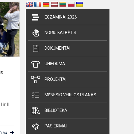
Sveikatingumo
ir
EGZAMINAI 2026
kūrybos
dienoje
NORIU KALBĖTIS
antroje
Melnragėje
DOKUMENTAI
UNIFORMA
s
je
PROJEKTAI
MĖNESIO VEIKLOS PLANAS
 ir II
BIBLIOTEKA
PASIEKIMAI
čiau