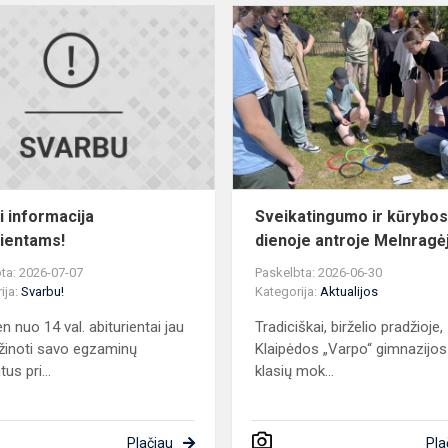
Svarbi
informacija
abiturientams!
i informacija
Sveikatingumo ir kūrybo
rientams!
dienoje antroje Melnragė
ta: 2026-07-07
Paskelbta: 2026-06-30
ija:
Svarbu!
Kategorija:
Aktualijos
n nuo 14 val. abiturientai jau
Tradiciškai, birželio pradžioje,
užinoti savo egzaminų
Klaipėdos „Varpo“ gimnazijos I
tus pri...
klasių mok...
Plačiau
Pla