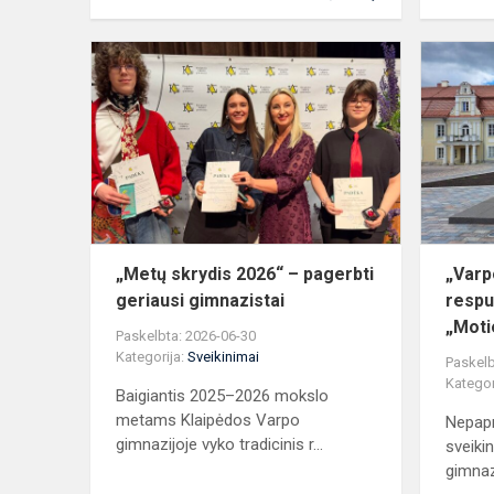
„Metų
skrydis
2026“
–
pagerbti
geriausi
gimnazistai
„Metų skrydis 2026“ – pagerbti
„Varp
geriausi gimnazistai
respu
„Motie
Paskelbta: 2026-06-30
Kategorija:
Sveikinimai
Paskelb
Kategor
Baigiantis 2025–2026 mokslo
metams Klaipėdos Varpo
Nepapr
gimnazijoje vyko tradicinis r...
sveiki
gimnaz