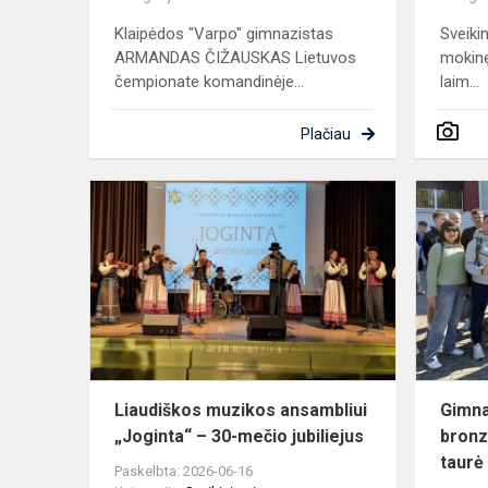
Klaipėdos "Varpo" gimnazistas
Sveiki
ARMANDAS ČIŽAUSKAS Lietuvos
mokinę
čempionate komandinėje...
laim...
Plačiau
Liaudiškos
muzikos
ansambliui
„Joginta“
–
30-
mečio
jubiliej...
Liaudiškos muzikos ansambliui
Gimna
„Joginta“ – 30-mečio jubiliejus
bronz
taurė
Paskelbta: 2026-06-16